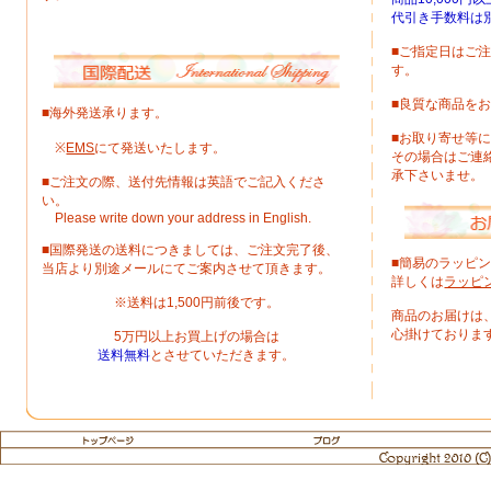
代引き手数料は
■ご指定日はご
す。
■良質な商品を
■海外発送承ります。
■お取り寄せ等
※
EMS
にて発送いたします。
その場合はご連
承下さいませ。
■ご注文の際、送付先情報は英語でご記入くださ
い。
Please write down your address in English.
■国際発送の送料につきましては、ご注文完了後、
■簡易のラッピ
当店より別途メールにてご案内させて頂きます。
詳しくは
ラッピ
※送料は1,500円前後です。
商品のお届けは
心掛けておりま
5万円以上お買上げの場合は
送料無料
とさせていただきます。