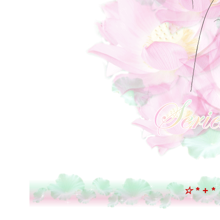
☆ * + 