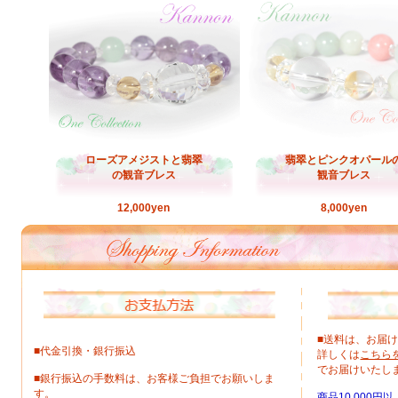
ローズアメジストと翡翠
翡翠とピンクオパール
の観音ブレス
観音ブレス
12,000yen
8,000yen
■送料は、お届
■代金引換・銀行振込
詳しくは
こちら
でお届けいたし
■銀行振込の手数料は、お客様ご負担でお願いしま
す。
商品10,000円