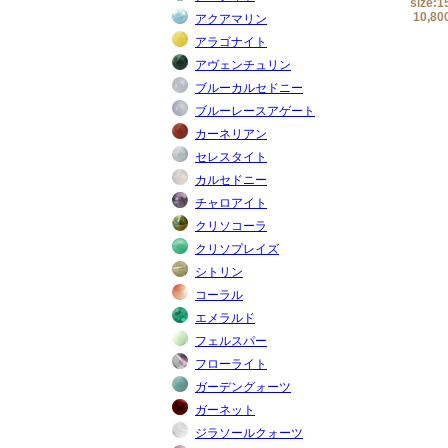
size:1
10,80