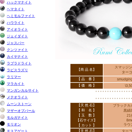
スマッジ
【商 品 名】
ター
【 品 番 】
smudgin
【 価 格 】
\3,5
* * * * * * * * * * * * * * * 
* * * * * * * * * * * * * * * 
【天 然 石】
ブラックカ
【 和 名 】
黒縞
【 玉 数 】
21
【石サイズ】
8m
ラウ
【 カット 】
【天 然 石】
ター