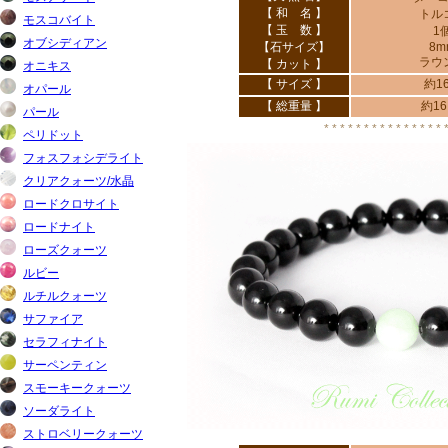
【 和 名 】
トル
【 玉 数 】
1
【石サイズ】
8m
ラウ
【 カット 】
【 サイズ 】
約1
【 総重量 】
約16
* * * * * * * * * * * * * * * 