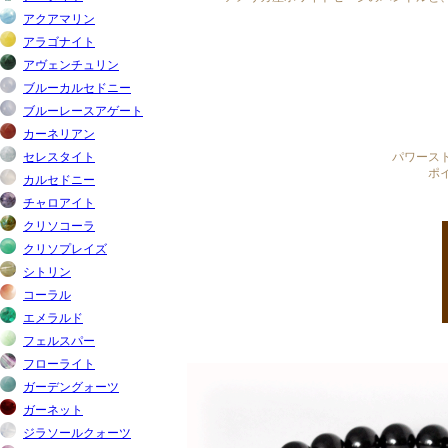
パワース
ポ