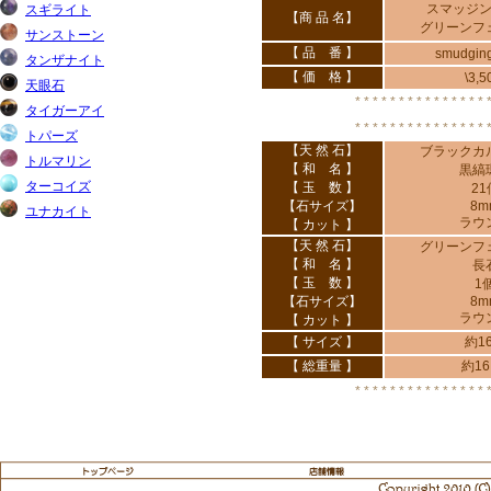
スマッジ
【商 品 名】
グリーンフ
【 品 番 】
smudgin
【 価 格 】
\3,5
* * * * * * * * * * * * * * * 
* * * * * * * * * * * * * * * 
【天 然 石】
ブラックカ
【 和 名 】
黒縞
【 玉 数 】
21
【石サイズ】
8m
ラウ
【 カット 】
【天 然 石】
グリーンフ
【 和 名 】
長
【 玉 数 】
1
【石サイズ】
8m
ラウ
【 カット 】
【 サイズ 】
約1
【 総重量 】
約16
* * * * * * * * * * * * * * * 